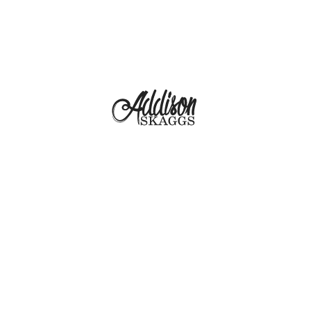
LinkedIn
/
X
/
Gondola